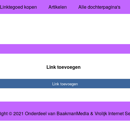
Linktegoed kopen
Artikelen
Alle dochterpagina's
Link toevoegen
Link toevoegen
ight © 2021 Onderdeel van
BaakmanMedia
&
Vrolijk Internet S